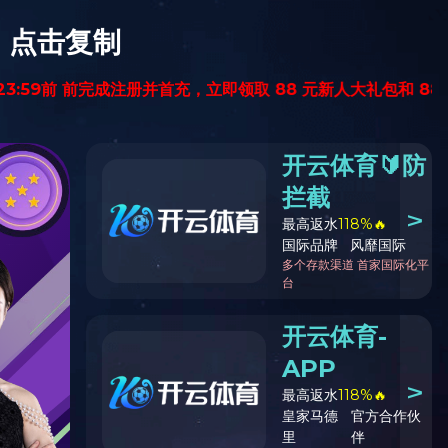
在线留言
|
华体会体育官方网站