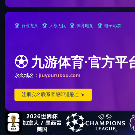
快速导航
天然气管网一期工程
LCNG加气站工程
奉新县2*35t/h循环流化床锅炉
樟树天然气高压管线工程
化工设备监理工程
污水处理厂设备监理工程
天然气中低压管网工程
修水县恒光燃气工程项目
华体会体育官方网站