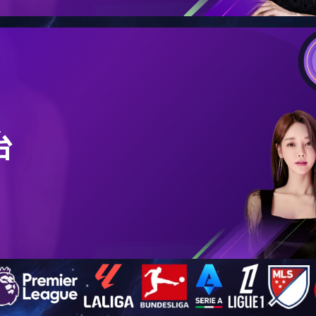
华体会体育（中国）
LNG储罐起吊
LGN储罐定位
上一页
1
2
3
4
下一