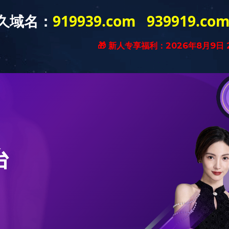
华体会体育
资质证书
办公环境
在线留言
华体会体育
（中国）
官方网站