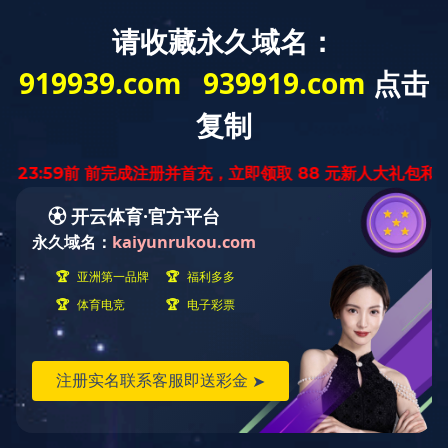
网站首页
关于我们
新闻资讯
华体会体育
资质证书
（中国）