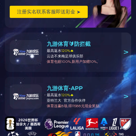
修水县恒光燃气工程项目
办公环境
华体会体育官方网站
返回首页
华体会体育官方网站
华体会体育官方网站
联系方式：13065127336 彭总
电 话：0791-86863156
公司邮箱：jxpec@163.com
地 址：南昌市洪都北大道
636号西格玛商务大厦3楼
网站首页
｜
关于我们
｜
新闻资讯
｜
华体会体育（中国）
｜
资质证书