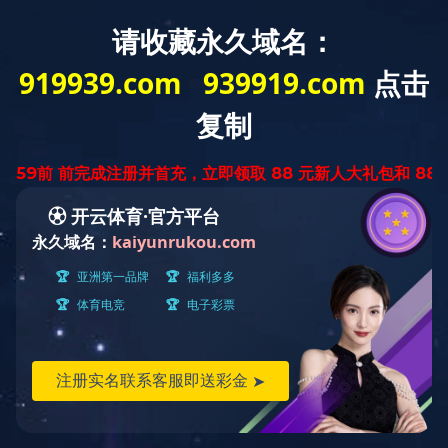
网站首页
关于我们
新闻资讯
华体会体育
资质证书
（中国）